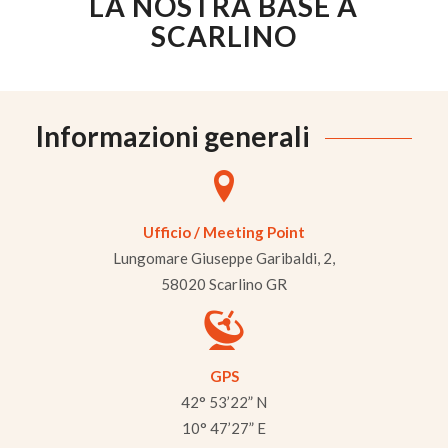
LA NOSTRA BASE A
SCARLINO
Informazioni generali
Ufficio / Meeting Point
Lungomare Giuseppe Garibaldi, 2,
58020 Scarlino GR
GPS
42° 53’22” N
10° 47’27” E