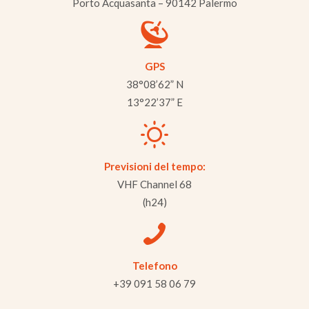
Porto Acquasanta – 90142 Palermo
GPS
38°08’62” N
13°22’37” E
Previsioni del tempo:
VHF Channel 68
(h24)
Telefono
+39 091 58 06 79