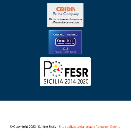
© Copyright 2023 - Sailing Sicily -
Sito realizzato da Ignazio Romano
-
Cookie