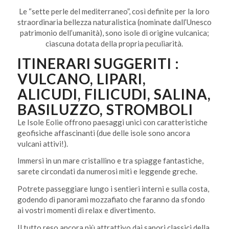
Le “sette perle del mediterraneo”, così definite per la loro
straordinaria bellezza naturalistica (nominate dall’Unesco
patrimonio dell’umanità), sono isole di origine vulcanica;
ciascuna dotata della propria peculiarità.
ITINERARI SUGGERITI :
VULCANO, LIPARI,
ALICUDI, FILICUDI, SALINA,
BASILUZZO, STROMBOLI
Le Isole Eolie offrono paesaggi unici con caratteristiche
geofisiche affascinanti (due delle isole sono ancora
vulcani attivi!).
Immersi in un mare cristallino e tra spiagge fantastiche,
sarete circondati da numerosi miti e leggende greche.
Potrete passeggiare lungo i sentieri interni e sulla costa,
godendo di panorami mozzafiato che faranno da sfondo
ai vostri momenti di relax e divertimento.
Il tutto reso ancora più attrattivo dai sapori classici della