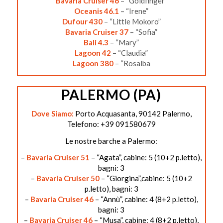
Bavaria Cruiser 46
– “Goldfinger”
Oceanis 46.1
– “Irene”
Dufour 430
– “Little Mokoro”
Bavaria Cruiser 37
– “Sofia”
Bali 4.3
– “Mary”
Lagoon 42
– “Claudia”
Lagoon 380
– “Rosalba
PALERMO (PA)
Dove Siamo:
Porto Acquasanta, 90142 Palermo,
Telefono: +39 091580679
Le nostre barche a Palermo:
–
Bavaria Cruiser 51
– “Agata”, cabine: 5 (10+2 p.letto),
bagni: 3
–
Bavaria Cruiser 50
– “Giorgina”,cabine: 5 (10+2
p.letto), bagni: 3
–
Bavaria Cruiser 46
– “Annù”, cabine: 4 (8+2 p.letto),
bagni: 3
–
Bavaria Cruiser 46
– “Musa”, cabine: 4 (8+2 p.letto),